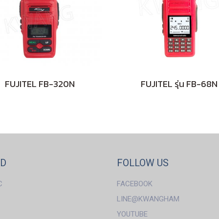
FUJITEL FB-320N
FUJITEL รุ่น FB-68N
ND
FOLLOW US
C
FACEBOOK
LINE@KWANGHAM
YOUTUBE