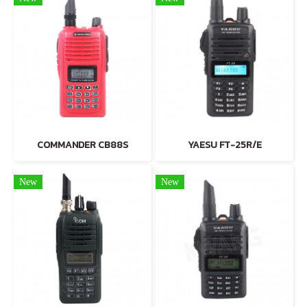
COMMANDER CB88S
YAESU FT-25R/E
New
New