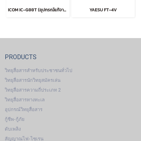
ICOM IC-G88T (อุปกรณ์แท้จากโรงงานผู้ผลิต แบตหนา)
YAESU FT-4V
PRODUCTS
วิทยุสื่อสารสำหรับประชาชนทั่วไป
วิทยุสื่อสารนักวิทยุสมัครเล่น
วิทยุสื่อสารความถี่ประเภท 2
วิทยุสื่อสารทางทะเล
อุปกรณ์วิทยุสื่อสาร
กู้ชีพ-กู้ภัย
ดับเพลิง
สัญญาณไฟ-ไซเรน