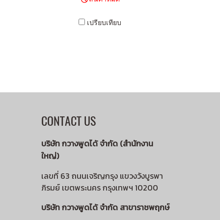
เปรียบเทียบ
CONTACT US
บริษัท กวางพูดได้ จำกัด (สำนักงาน
ใหญ่)
เลขที่ 63 ถนนเจริญกรุง แขวงวังบูรพา
ภิรมย์ เขตพระนคร กรุงเทพฯ 10200
บริษัท กวางพูดได้ จำกัด สาขาราชพฤกษ์