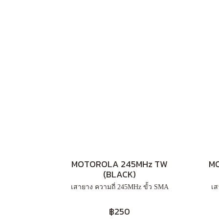
MOTOROLA 245MHz TW
MO
(ฺBLACK)
เสายาง ความถี่ 245MHz ขั้ว SMA
เส
฿250