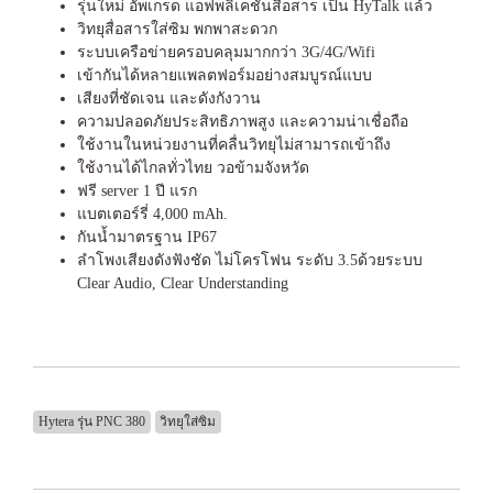
รุ่นใหม่ อัพเกรด แอฟพลิเคชั่นสื่อสาร เป็น HyTalk แล้ว
วิทยุสื่อสารใส่ซิม พกพาสะดวก
ระบบเครือข่ายครอบคลุมมากกว่า 3G/4G/Wifi
เข้ากันได้หลายแพลตฟอร์มอย่างสมบูรณ์แบบ
เสียงที่ชัดเจน และดังกังวาน
ความปลอดภัยประสิทธิภาพสูง และความน่าเชื่อถือ
ใช้งานในหน่วยงานที่คลื่นวิทยุไม่สามารถเข้าถึง
ใช้งานได้ไกลทั่วไทย วอข้ามจังหวัด
ฟรี server 1 ปี แรก
แบตเตอร์รี่ 4,000 mAh.
กันน้ำมาตรฐาน IP67
ลำโพงเสียงดังฟังชัด ไม่โครโฟน ระดับ 3.5ด้วยระบบ
Clear Audio, Clear Understanding
Hytera รุ่น PNC 380
วิทยุใส่ซิม