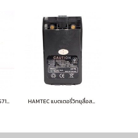
HAMTEC สไลด์ 10 ท่อน AS710 163-170 MHz (ฺฺBLACK)
HAMTEC แบตเตอรี่วิทยุสื่อสาร IC-200C (BLACK)