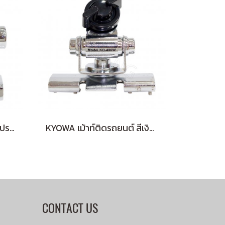
SURMEN เม้าท์จับขอบกระโปรง RB3-66S
KYOWA เม้าท์ติดรถยนต์ สีเงิน KB-400W ไม่มีสาย
CONTACT US