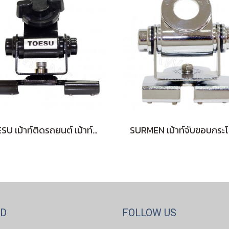
TOESU เม้าท์ติดรถยนต์ เม้าท์ยึด H-400B (ไม่มีสาย)
ND
FOLLOW US