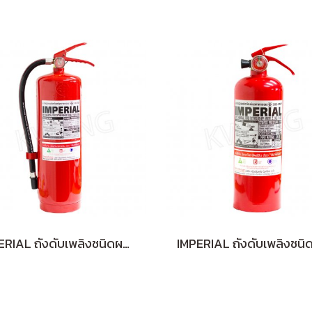
IMPERIAL ถังดับเพลิงชนิดผงเคมีแห้ง 15 ปอนด์ สีแดง