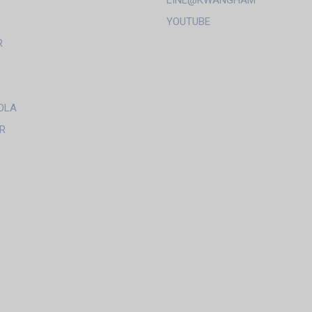
LINE@KWANGHAM
YOUTUBE
R
OLA
R