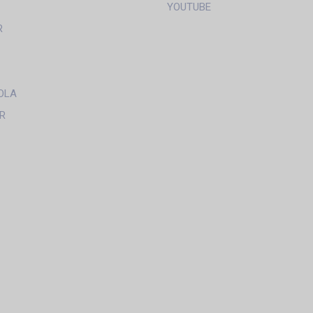
YOUTUBE
R
OLA
R