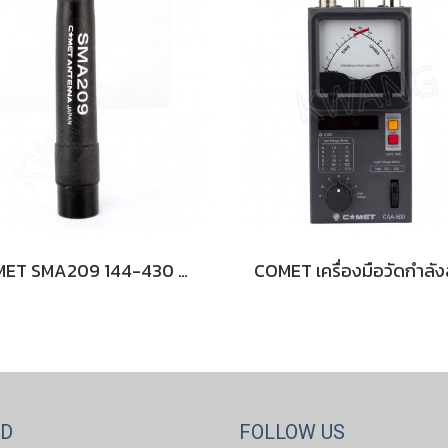
COMET SMA209 144-430 MHz (ฺBLACK)
ND
FOLLOW US