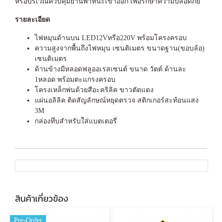
หรือบริเวณควบคุมยานพาหนะเข้าออก เพื่อรักษาความปลอดภัย
รายละเอียด
ไฟหมุนด้านบน LED12Vหรือ220V พร้อมโครงครอบ
ความสูงจากพื้นถึงไฟหมุน เซนติเมตร ขนาดฐาน(ขอบล้อ)
เซนติเมตร
ด้านข้างมีหลอดฟลูออเรสเซนต์ ขนาด วัตต์ ด้านละ
1หลอด พร้อมตะแกรงครอบ
โครงเหล็กพ่นด้วยสีอะคริลิค ขาวตัดแดง
แผ่นอลิลิค ติดสัญลักษณ์หยุดตรวจ สติกเกอร์สะท้อนแสง
3M
กล่องทึบสำหรับใส่แบตเตอรี่
สินค้าเกี่ยวข้อง
Pre-Order