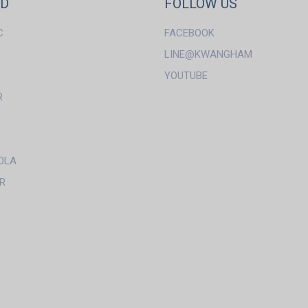
ND
FOLLOW US
C
FACEBOOK
LINE@KWANGHAM
YOUTUBE
R
OLA
R