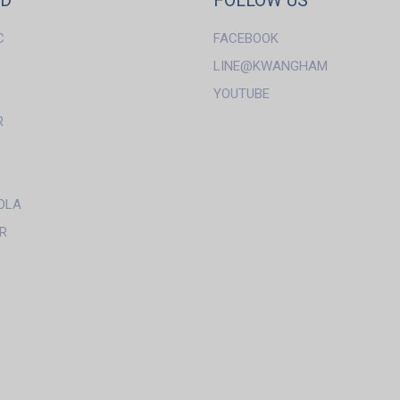
ND
FOLLOW US
C
FACEBOOK
LINE@KWANGHAM
YOUTUBE
R
OLA
R