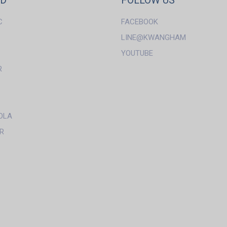
ND
FOLLOW US
C
FACEBOOK
LINE@KWANGHAM
YOUTUBE
R
OLA
R