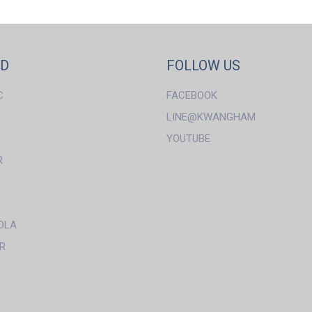
ND
FOLLOW US
C
FACEBOOK
LINE@KWANGHAM
YOUTUBE
R
OLA
R