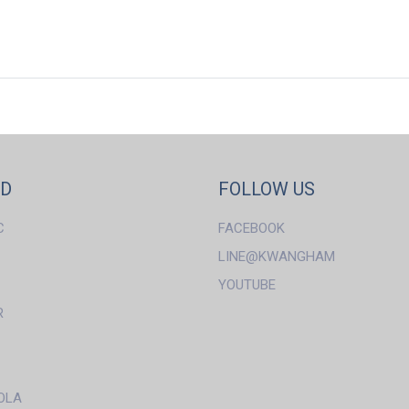
ND
FOLLOW US
C
FACEBOOK
LINE@KWANGHAM
YOUTUBE
R
OLA