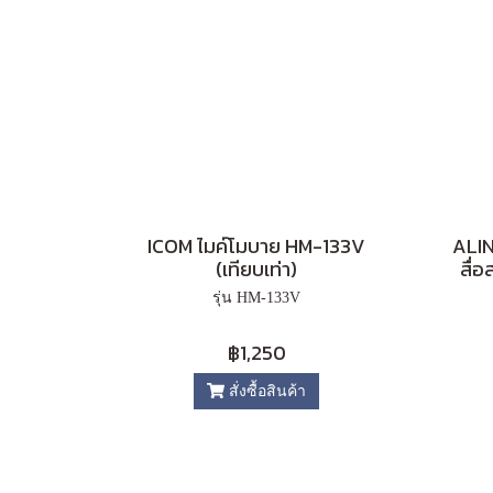
ICOM ไมค์โมบาย HM-133V
ALIN
(เทียบเท่า)
สื่
รุ่น HM-133V
฿1,250
สั่งซื้อสินค้า