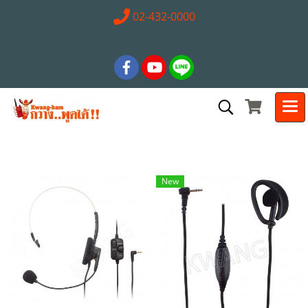
02-432-0000
New