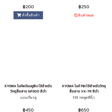
฿200
฿250
สั่งซื้อสินค้า
สินค้าหมด
KYOWA ไมค์พร้อมหูฟัง ใช้สำหรับ
KYOWA ไมค์ FBI ใช้สำหรับวิทยุ
วิทยุสื่อสาร GP300 สีดำ
สื่อสาร VX-7R สีดำ
แบบเกี่ยวหู
FBI กดพูดที่นิ้ว
฿450
฿650