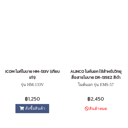
ICOM ไมค์โมบาย HM-133V (เทียบ
ALINCO ไมค์นอก ใช้สำหรับวิทยุ
เท่า)
สื่อสารโมบาย DR-135EZ สีดำ
รุ่น HM-133V
ไมค์นอก รุ่น EMS-57
฿1,250
฿2,450
สั่งซื้อสินค้า
สินค้าหมด