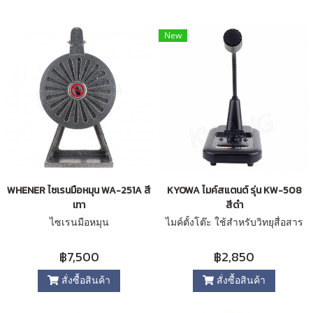
New
WHENER ไซเรนมือหมุน WA-251A สี
KYOWA ไมค์สแตนต์ รุ่น KW-508
เทา
สีดำ
ไซเรนมือหมุน
ไมค์ตั้งโต๊ะ ใช้สำหรับวิทยุสื่อสาร
฿7,500
฿2,850
สั่งซื้อสินค้า
สั่งซื้อสินค้า