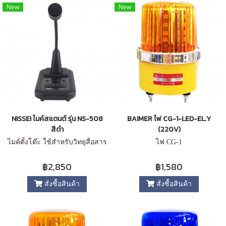
New
New
NISSEI ไมค์สแตนต์ รุ่น NS-508
BAIMER ไฟ CG-1-LED-EL.Y
สีดำ
(220V)
ไมค์ตั้งโต๊ะ ใช้สำหรับวิทยุสื่อสาร
ไฟ CG-1
฿2,850
฿1,580
สั่งซื้อสินค้า
สั่งซื้อสินค้า