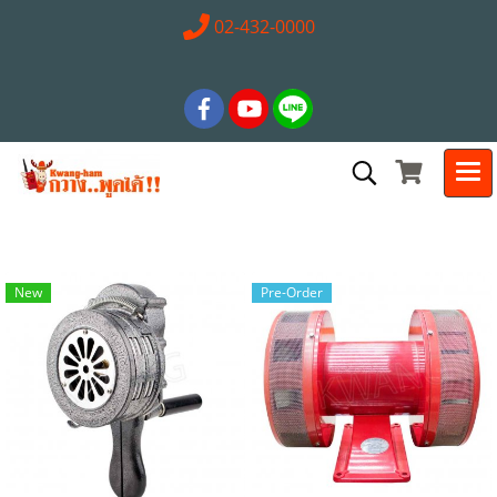
02-432-0000
New
Pre-Order