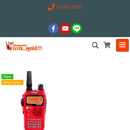
02-432-0000
New
Best Seller