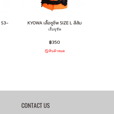
้ S3-
KYOWA เสื้อชูชีพ SIZE L สีส้ม
เสื้อชูชีพ
฿350
สินค้าหมด
)
CONTACT US